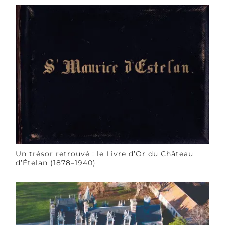
Un trésor retrouvé : le Livre d’Or du Château
d’Ételan (1878–1940)