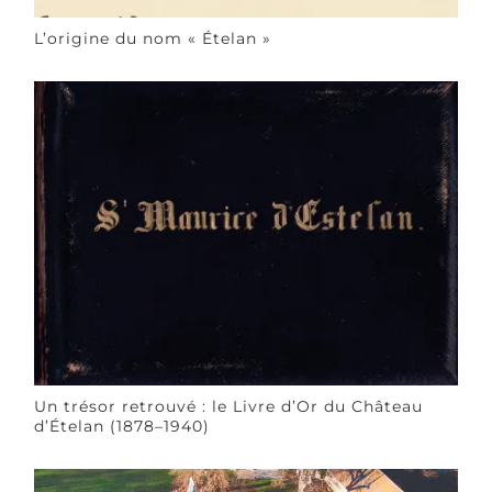
L’origine du nom « Ételan »
Un trésor retrouvé : le Livre d’Or du Château
d’Ételan (1878–1940)