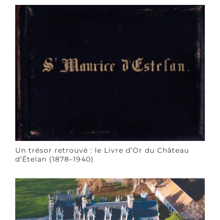
Un trésor retrouvé : le Livre d’Or du Château
d’Ételan (1878–1940)