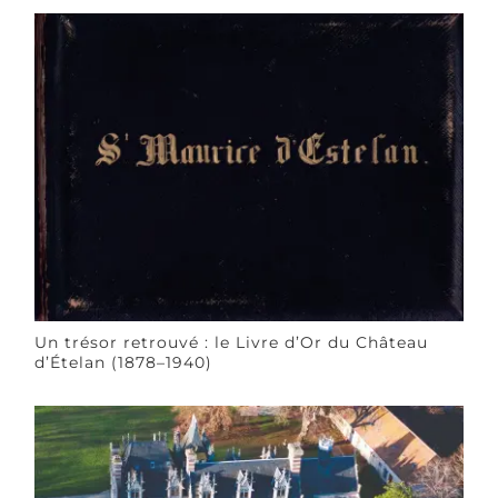
Un trésor retrouvé : le Livre d’Or du Château
d’Ételan (1878–1940)