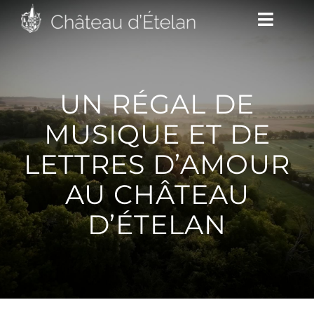
Passer
Toggle
au
Naviga
contenu
DÉCOUVRIR
UN RÉGAL DE
MUSIQUE ET DE
VENIR
LETTRES D’AMOUR
AU CHÂTEAU
NOUS SUIVRE
D’ÉTELAN
L’ASSOCIATION
CONTACT/ACCÈS