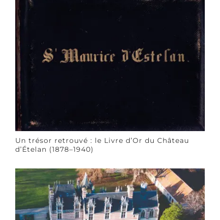
Un trésor retrouvé : le Livre d’Or du Château
d’Ételan (1878–1940)