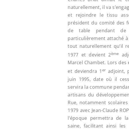
naturellement, il va s’eng
et rejoindre le tissu as
président du comité des f
de table pendant de 
particulièrement attaché à 
tout naturellement qu’il r
ème
1977 et devient 2
adj
Marcel Chambet. Lors des él
er
et deviendra 1
adjoint, 
juin 1995, date où il cesse
servira la commune pendant
artisans du développement 
Rue, notamment scolaires 
1979 avec Jean-Claude ROP
l’époque permettra de lai
saine, facilitant ainsi le