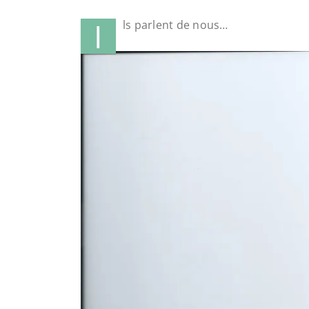
I
ls parlent de nous…