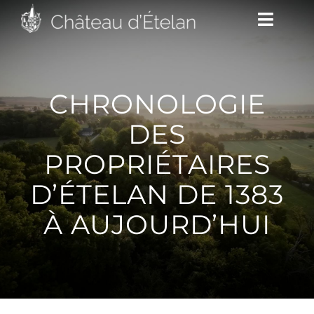
Passer
Toggle
au
Naviga
contenu
DÉCOUVRIR
CHRONOLOGIE
DES
VENIR
PROPRIÉTAIRES
D’ÉTELAN DE 1383
NOUS SUIVRE
À AUJOURD’HUI
L’ASSOCIATION
CONTACT/ACCÈS