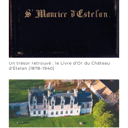
Un trésor retrouvé : le Livre d’Or du Château
d’Ételan (1878–1940)