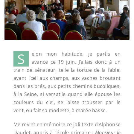
S
elon mon habitude, je partis en
avance ce 19 juin. J’allais donc à un
train de sénateur, telle la tortue de la fable,
ayant l’œil aux champs, aux vaches broutant
dans les prés, aux petits chemins bucoliques,
à la Seine, si versatile quand elle épouse les
couleurs du ciel, se laisse trousser par le
vent, ou fait sa modeste, à marée basse.
Me revint en mémoire ce joli texte d’Alphonse
Daudet, appris à l’école primaire :
Monsieur le