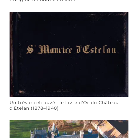
Un trésor retrouvé : le Livre d’Or du Château
d’Ételan (1878–1940)