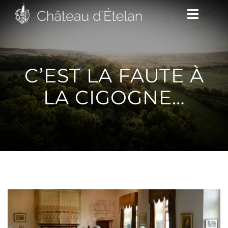
Passer
Toggle
au
Naviga
contenu
DÉCOUVRIR
C’EST LA FAUTE À
LA CIGOGNE…
VENIR
NOUS SUIVRE
L’ASSOCIATION
CONTACT/ACCÈS