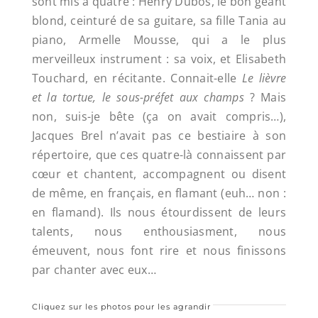
sont mis à quatre : Henry Dubos, le bon géant
blond, ceinturé de sa guitare, sa fille Tania au
piano, Armelle Mousse, qui a le plus
merveilleux instrument : sa voix, et Elisabeth
Touchard, en récitante. Connait-elle
Le lièvre
et la tortue, le sous-préfet aux champs
? Mais
non, suis-je bête (ça on avait compris…),
Jacques Brel n’avait pas ce bestiaire à son
répertoire, que ces quatre-là connaissent par
cœur et chantent, accompagnent ou disent
de même, en français, en flamant (euh… non :
en flamand). Ils nous étourdissent de leurs
talents, nous enthousiasment, nous
émeuvent, nous font rire et nous finissons
par chanter avec eux…
Cliquez sur les photos pour les agrandir