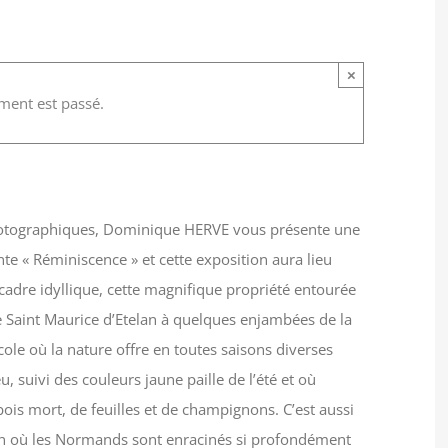
×
on de photographies
ment est passé.
hotographiques, Dominique HERVE vous présente une
ente « Réminiscence » et cette exposition aura lieu
cadre idyllique, cette magnifique propriété entourée
e Saint Maurice d’Etelan à quelques enjambées de la
cole où la nature offre en toutes saisons diverses
, suivi des couleurs jaune paille de l’été et où
is mort, de feuilles et de champignons. C’est aussi
ion où les Normands sont enracinés si profondément