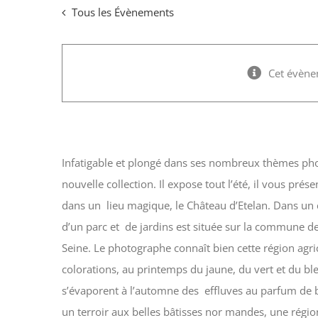
Passer
Tous les Évènements
au
contenu
Réminiscence, expositi
Cet évène
01/07/2022
à
30/09/2022
Infatigable et plongé dans ses nombreux thèmes p
nouvelle collection. Il expose tout l’été, il vous prés
dans un lieu magique, le Château d’Etelan. Dans un 
d’un parc et de jardins est située sur la commune d
Seine. Le photo
graphe connaît bien cette région agri
colorations, au printemps du jaune, du vert et du bleu
s’évaporent à l’automne des effluves au parfum de bo
un terroir aux belles bâtisses nor mandes, une rég