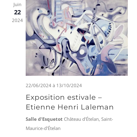
naviga
Juin
22
de
2024
vues
Évène
22/06/2024
à
13/10/2024
Exposition estivale –
Etienne Henri Laleman
Salle d'Esquetot
Château d'Ételan, Saint-
Maurice-d'Ételan