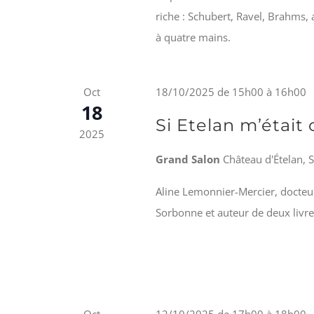
riche : Schubert, Ravel, Brahms,
à quatre mains.
Oct
18/10/2025 de 15h00
à
16h00
18
Si Etelan m’était
2025
Grand Salon
Château d'Ételan, 
Aline Lemonnier-Mercier, docteur 
Sorbonne et auteur de deux livre
Oct
12/10/2025 de 17h00
à
18h00