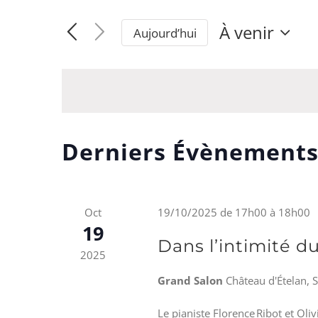
mot-
et
clé.
À venir
Aujourd’hui
navigation
Rechercher
Sélectionne
une
Évènements
de
date.
par
vues
mot-
clé.
Évènements
Derniers Évènements
Oct
19/10/2025 de 17h00
à
18h00
19
Dans l’intimité d
2025
Grand Salon
Château d'Ételan, 
Le pianiste Florence Ribot et Oli