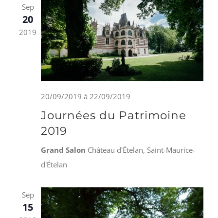
naviga
Sep
20
de
2019
vues
Évène
20/09/2019
à
22/09/2019
Journées du Patrimoine
2019
Grand Salon
Château d'Ételan, Saint-Maurice-
d'Ételan
Sep
15