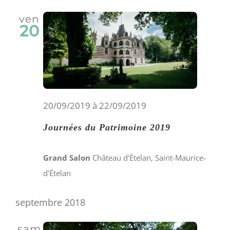
date.
Évè
naviga
ven
20
de
vues
Évène
20/09/2019
à
22/09/2019
Journées du Patrimoine 2019
Grand Salon
Château d'Ételan, Saint-Maurice-
d'Ételan
septembre 2018
sam