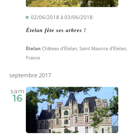
Mis
02/06/2018
à
03/06/2018
en
Ételan fête ses arbres !
avant
Ételan
Château d'Ételan, Saint Maurice d'Ételan,
France
septembre 2017
sam
16