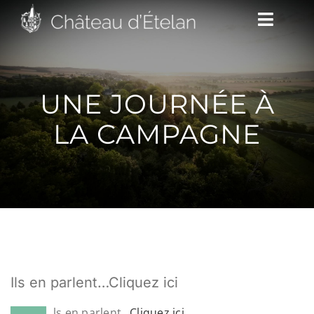
Passer
Toggle
au
Naviga
contenu
DÉCOUVRIR
UNE JOURNÉE À
LA CAMPAGNE
VENIR
NOUS SUIVRE
L’ASSOCIATION
Ils en parlent…Cliquez ici
CONTACT/ACCÈS
ls en parlent…
Cliquez ici