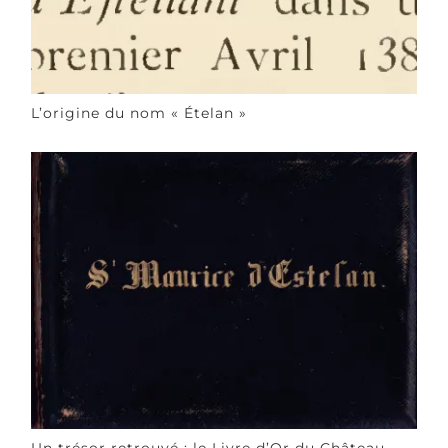
L’origine du nom « Ételan »
Un trésor retrouvé : le Livre d’Or du Château