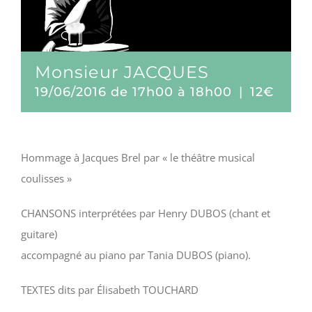
Monsieur JACQUES
19/06/2016 de 17h00
à
18h00
|
12€
Hommage à Jacques Brel par « le théâtre musical
coulisses »
CHANSONS interprétées par Henry DUBOS (chant et
guitare)
accompagné au piano par Tania DUBOS (piano).
TEXTES dits par Élisabeth TOUCHARD