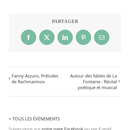
PARTAGER
Facebook
X
LinkedIn
Pinterest
Email
Fanny Azzuro, Préludes
Autour des fables de La
de Rachmaninov
Fontaine : Récital
poétique et musical
< TOUS LES ÉVÈNEMENTS
Suivez-nous sur
notre page Facebook
ou par E-mail: