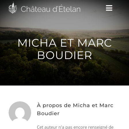
Passer
Toggle
au
Naviga
contenu
DÉCOUVRIR
MICHA ET MARC
BOUDIER
VENIR
NOUS SUIVRE
L’ASSOCIATION
À propos de
Micha et Marc
Boudier
CONTACT/ACCÈS
Cet auteur n'a pas encore renseigné de