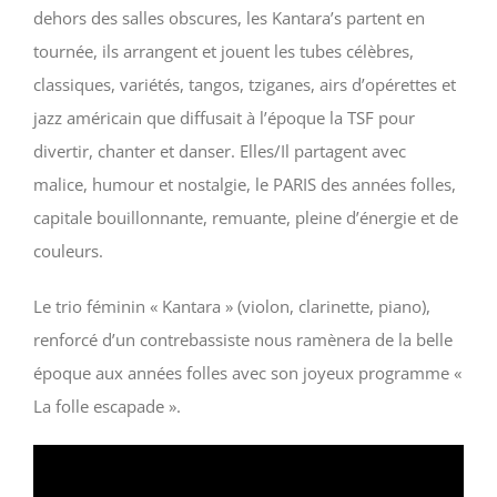
dehors des salles obscures,
les Kantara’s partent en
tournée, ils arrangent et jouent les tubes célèbres,
classiques,
variétés, tangos, tziganes, airs d’opérettes et
jazz américain que diffusait à l’époque la TSF
pour
divertir, chanter et danser. Elles/Il partagent avec
malice, humour et nostalgie,
le PARIS des années folles,
capitale bouillonnante, remuante, pleine d’énergie et de
couleurs.
Le trio féminin « Kantara » (violon, clarinette, piano),
renforcé d’un contrebassiste nous ramènera de la belle
époque aux années folles avec son joyeux programme «
La folle escapade ».