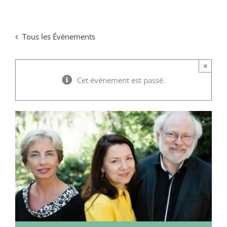
Passer
au
Tous les Évènements
contenu
×
Cet évènement est passé.