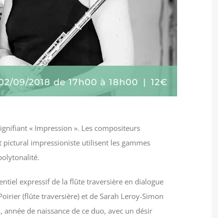
02/09/2018 de 17h00
à
18h00
|
12€
ignifiant « Impression ». Les compositeurs
t pictural impressioniste utilisent les gammes
polytonalité.
ntiel expressif de la flûte traversière en dialogue
Poirier (flûte traversière) et de Sarah Leroy-Simon
5, année de naissance de ce duo, avec un désir