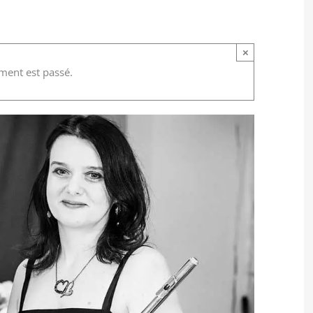
×
ment est passé.