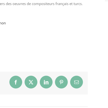
vers des oeuvres de compositeurs français et turcs.
imon
Facebook
X
LinkedIn
Pinterest
Email