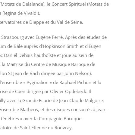
Motets de Delalande), le Concert Spirituel (Motets de
e Regina de Vivaldi).
ervatoires de Dieppe et du Val de Seine.
e Strasbourg avec Eugène Ferré. Après des études de
orum de Bâle auprès d’Hopkinson Smith et d’Eugen
c Daniel Déhais hautboïste et joue au sein de
 la Maîtrise du Centre de Musique Baroque de
elon St Jean de Bach dirigée par John Nelson),
l’ensemble « Pygmalion » de Raphael Pichon et la
se de Caen dirigée par Olivier Opdebeck. Il
ully avec la Grande Ecurie de Jean-Claude Malgoire,
l’Ensemble Matheus, et des disques consacrés à Jean-
e ténèbres » avec la Compagnie Baroque.
vatoire de Saint Etienne du Rouvray.