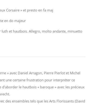
ux Corsaire » et presto en fa maj
nte en do majeur
luth et hautbois. Allegro, molto andante, minuetto
ne » avec Daniel Arragon, Pierre Pierlot et Michel
nt une certaine frustration pour interpréter ce
 d’aborder le hautbois « baroque » avec les précieux
brecht.
avec des ensembles tels que les Arts Florissants (David