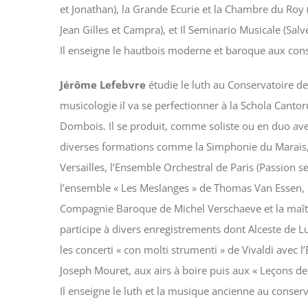
et Jonathan), la Grande Ecurie et la Chambre du Roy (
Jean Gilles et Campra), et Il Seminario Musicale (Salv
Il enseigne le hautbois moderne et baroque aux cons
Jérôme Lefebvre
étudie le luth au Conservatoire d
musicologie il va se perfectionner à la Schola Cant
Dombois. Il se produit, comme soliste ou en duo ave
diverses formations comme la Simphonie du Marais,
Versailles, l’Ensemble Orchestral de Paris (Passion s
l’ensemble « Les Meslanges » de Thomas Van Essen, 
Compagnie Baroque de Michel Verschaeve et la maîtri
participe à divers enregistrements dont Alceste de L
les concerti « con molti strumenti » de Vivaldi avec 
Joseph Mouret, aux airs à boire puis aux « Leçons d
Il enseigne le luth et la musique ancienne au conser