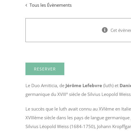
Passer
Tous les Évènements
au
contenu
Cet évène
Duo Amiticia
RESERVER
Le
Duo Amiticia
, de
Jérôme Lefebvre
(luth)
et
Dani
germanique du XVIII° siècle de Silvius Leopold Wei
Le succès que le luth avait connu au XVIème en Italie
XVIIIème siècle dans les pays de langue germanique 
Silvius Léopold Weiss (1684-1750), Johann Kropffga