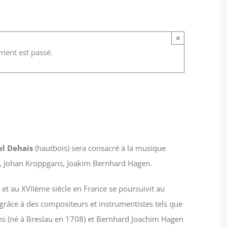
×
ment est passé.
12/05/2019 de 16h00
à
17h00
el Dehais
(hautbois) sera consacré à la musique
ss, Johan Kroppgans, Joakim Bernhard Hagen.
 et au XVIIème siècle en France se poursuivit au
grâce à des compositeurs et instrumentistes tels que
ns (né à Breslau en 1708) et Bernhard Joachim Hagen