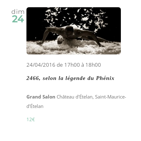
date.
Évè
naviga
dim
24
de
vues
Évène
24/04/2016 de 17h00
à
18h00
2466, selon la légende du Phénix
Grand Salon
Château d'Ételan, Saint-Maurice-
d'Ételan
12€