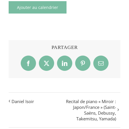
Ajouter au calendrier
PARTAGER
Facebook
X
LinkedIn
Pinterest
Email
Daniel Isoir
Recital de piano « Miroir :
Japon/France » (Saint-
Saëns, Debussy,
Takemitsu, Yamada)