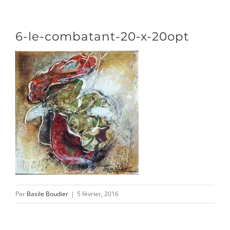
Passer
au
Toggle
6-le-combatant-20-x-20opt
contenu
Naviga
DÉCOUVRIR
VENIR
NOUS SUIVRE
L’ASSOCIATION
Par
Basile Boudier
|
5 février, 2016