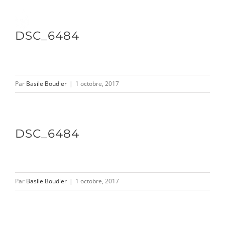
Passer
au
Toggle
DSC_6484
contenu
Naviga
DÉCOUVRIR
Par
Basile Boudier
|
1 octobre, 2017
VENIR
DSC_6484
NOUS SUIVRE
Par
Basile Boudier
|
1 octobre, 2017
L’ASSOCIATION