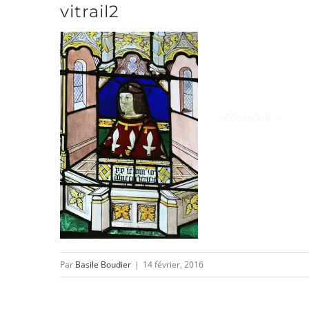
vitrail2
Passer
au
contenu
DÉCOUVRIR
Par
Basile Boudier
|
14 février, 2016