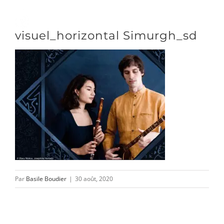
Passer
au
Toggle
visuel_horizontal Simurgh_sd
contenu
Naviga
DÉCOUVRIR
VENIR
NOUS SUIVRE
Par
Basile Boudier
|
30 août, 2020
L’ASSOCIATION