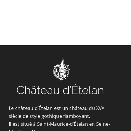
Passer
au
Toggle
contenu
Naviga
DÉCOUVRIR
VENIR
NOUS SUIVRE
Le château d’Ételan est un château du XVᵉ
L’ASSOCIATION
siècle de style gothique flamboyant.
Il est situé à Saint-Maurice-d’Ételan en Seine-