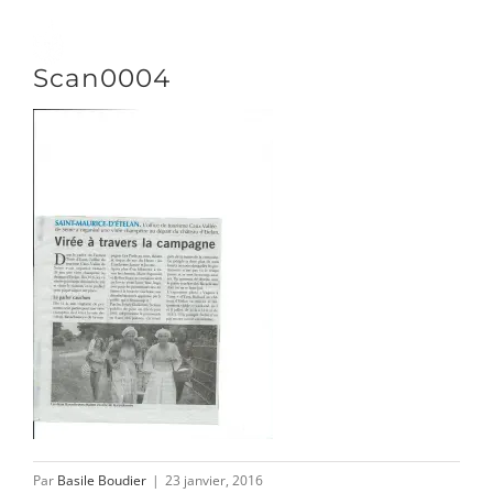
Passer
au
Toggle
Scan0004
contenu
Naviga
DÉCOUVRIR
VENIR
NOUS SUIVRE
L’ASSOCIATION
Par
Basile Boudier
|
23 janvier, 2016