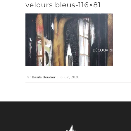
velours bleus-116×81
Passer
au
contenu
DÉCOUVRIR
Par
Basile Boudier
|
8 juin, 2020