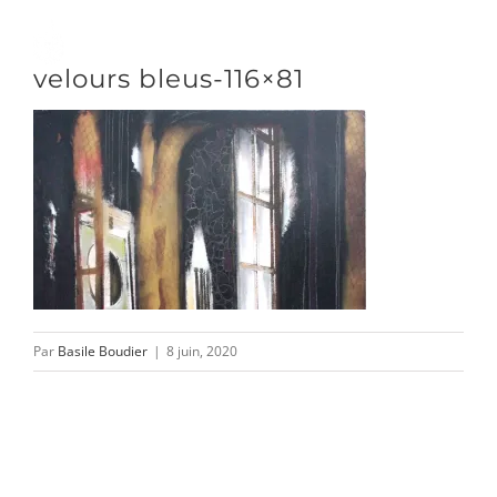
Passer
au
Toggle
velours bleus-116×81
contenu
Naviga
DÉCOUVRIR
VENIR
NOUS SUIVRE
Par
Basile Boudier
|
8 juin, 2020
L’ASSOCIATION