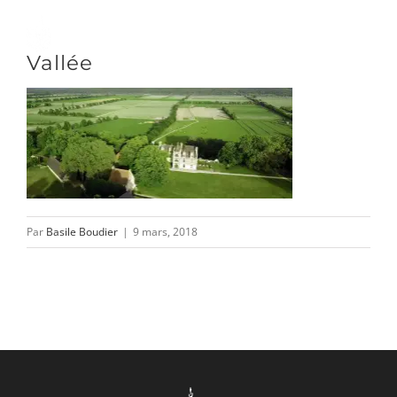
Passer
au
Toggle
Vallée
contenu
Naviga
DÉCOUVRIR
VENIR
Par
Basile Boudier
|
9 mars, 2018
NOUS SUIVRE
L’ASSOCIATION