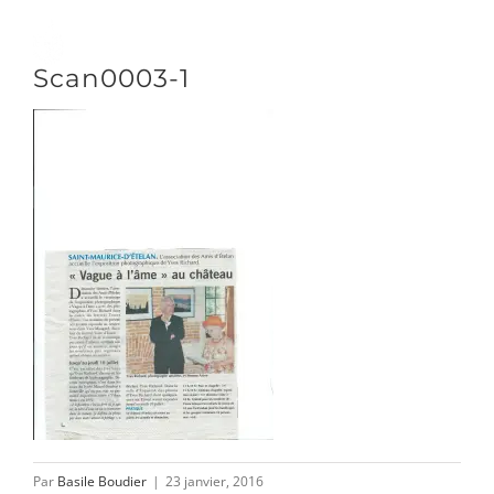
Passer
au
Toggle
Scan0003-1
contenu
Naviga
DÉCOUVRIR
VENIR
NOUS SUIVRE
L’ASSOCIATION
Par
Basile Boudier
|
23 janvier, 2016