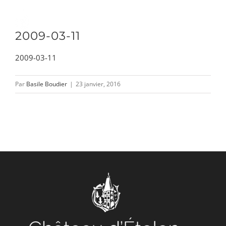
Passer
au
Toggle
2009-03-11
contenu
Naviga
2009-03-11
DÉCOUVRIR
Par
Basile Boudier
|
23 janvier, 2016
VENIR
NOUS SUIVRE
L’ASSOCIATION