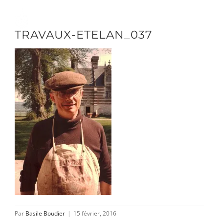
Passer
au
Toggle
TRAVAUX-ETELAN_037
contenu
Naviga
DÉCOUVRIR
VENIR
NOUS SUIVRE
L’ASSOCIATION
Par
Basile Boudier
|
15 février, 2016