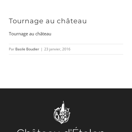
Passer
au
Toggle
Tournage au château
contenu
Naviga
Tournage au château
DÉCOUVRIR
Par
Basile Boudier
|
23 janvier, 2016
VENIR
NOUS SUIVRE
L’ASSOCIATION