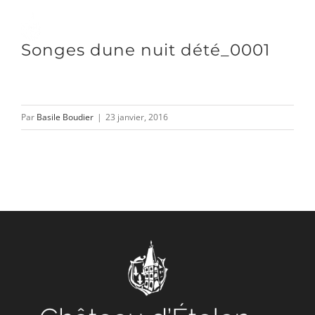
Passer
au
Toggle
Songes dune nuit dété_0001
contenu
Naviga
DÉCOUVRIR
Par
Basile Boudier
|
23 janvier, 2016
VENIR
NOUS SUIVRE
L’ASSOCIATION