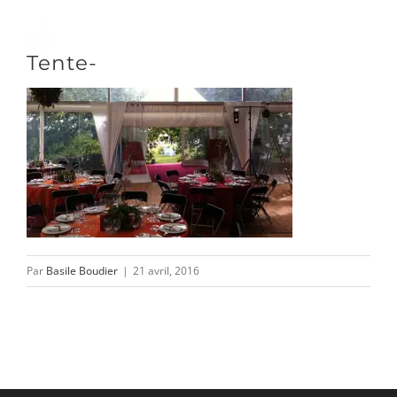
Passer
au
Toggle
Tente-
contenu
Naviga
DÉCOUVRIR
VENIR
NOUS SUIVRE
Par
Basile Boudier
|
21 avril, 2016
L’ASSOCIATION