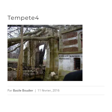
Passer
au
Toggle
Tempete4
contenu
Naviga
DÉCOUVRIR
VENIR
NOUS SUIVRE
Par
Basile Boudier
|
11 février, 2016
L’ASSOCIATION