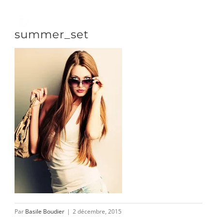
Passer
au
Toggle
summer_set
contenu
Naviga
DÉCOUVRIR
VENIR
NOUS SUIVRE
L’ASSOCIATION
Par
Basile Boudier
|
2 décembre, 2015