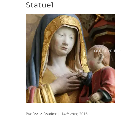
Statue1
Passer
au
contenu
DÉCOUVRIR
Par
Basile Boudier
|
14 février, 2016