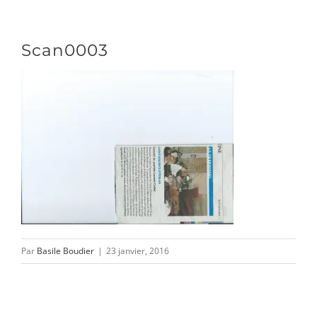
Passer
au
Toggle
Scan0003
contenu
Naviga
DÉCOUVRIR
VENIR
NOUS SUIVRE
Par
Basile Boudier
|
23 janvier, 2016
L’ASSOCIATION