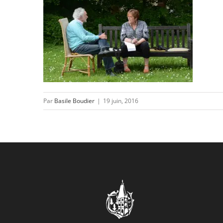
Par
Basile Boudier
|
19 juin, 2016