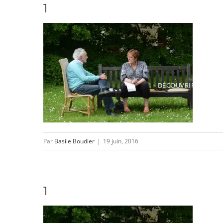
1
Passer
au
contenu
DÉCOUVRIR
Par
Basile Boudier
|
19 juin, 2016
1