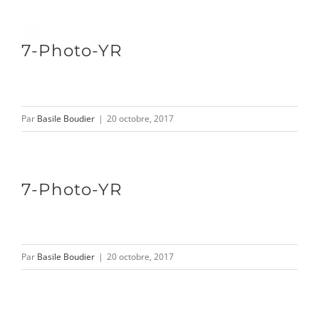
Passer
au
Toggle
7-Photo-YR
contenu
Naviga
DÉCOUVRIR
Par
Basile Boudier
|
20 octobre, 2017
VENIR
7-Photo-YR
NOUS SUIVRE
Par
Basile Boudier
|
20 octobre, 2017
L’ASSOCIATION