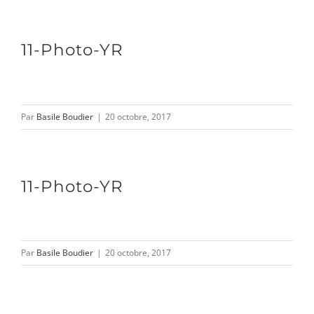
Passer
au
Toggle
11-Photo-YR
contenu
Naviga
DÉCOUVRIR
Par
Basile Boudier
|
20 octobre, 2017
VENIR
11-Photo-YR
NOUS SUIVRE
Par
Basile Boudier
|
20 octobre, 2017
L’ASSOCIATION