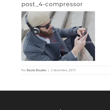
post_4-compressor
Passer
au
contenu
DÉCOUVRIR
Par
Basile Boudier
|
2 décembre, 2015