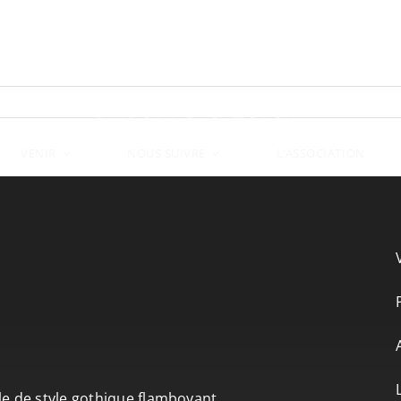
VENIR
L’ASSOCIATION
NOUS SUIVRE
le de style gothique flamboyant.