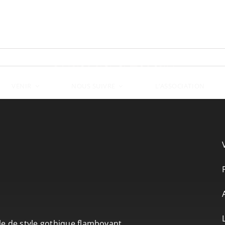
VENIR
L’ASSOCIATION
NOUS SUIVRE
le de style gothique flamboyant.